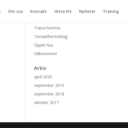
g
Om oss
Kontakt
Hitta hit
Nyheter
Träning
Senaste inläggen
Träna hemma
Temaeftermiddag
Öppet hus
Välkommen!
Arkiv
april 2020
september 2019
september 2018
oktober 2017